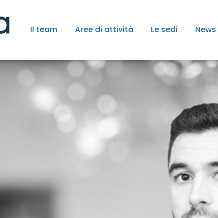
Il team
Aree di attività
Le sedi
News 